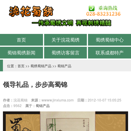
首页
关于浣花蜀绣
蜀绣蜀锦中心
蜀锦蜀绣新闻
蜀绣访客留言
联系成都特产
位置：
首页
>>
蜀绣蜀锦产品
>>
蜀锦产品
领导礼品，步步高蜀锦
作者：
浣花蜀锦
来源：
wwww.jinxiuma.com
日期：
2012-10-07 15:05:25
点击：
9562
属于：
蜀锦产品