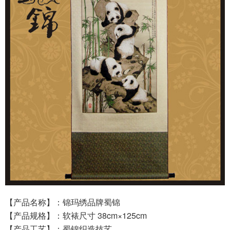
【产品名称】：
锦玛绣
品牌
蜀
锦
【产品规格】：
软裱尺寸 38
cm×125
cm
【产品工艺】：
蜀锦织造技艺