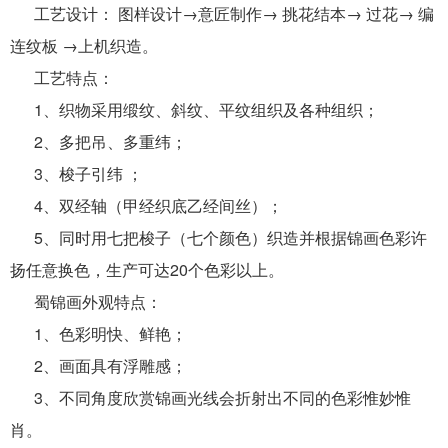
工艺设计： 图样设计→意匠制作→ 挑花结本→ 过花→ 编
连纹板 →上机织造。
工艺特点：
1、织物采用缎纹、斜纹、平纹组织及各种组织；
2、多把吊、多重纬；
3、梭子引纬 ；
4、双经轴（甲经织底乙经间丝）；
5、同时用七把梭子（七个颜色）织造并根据锦画色彩许
扬任意换色，生产可达20个色彩以上。
蜀
锦
画外观特点：
1、色彩明快、鲜艳；
2、画面具有浮雕感；
3、不同角度欣赏锦画光线会折射出不同的色彩惟妙惟
肖。