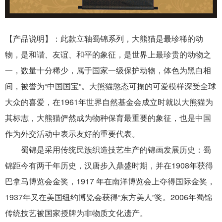
【产品说明】：此款立轴
蜀锦
系列
，大熊猫是最珍稀的动
物，是和谐、友谊、和平的象征，是世界上最珍贵的动物之
一，数量十分稀少，属于国家一级保护动物，体色为黑白相
间，被誉为“中国国宝”。大熊猫憨态可掬的可爱模样深受全球
大众的喜爱，在1961年世界自然基金会成立时就以大熊猫为
其标志，大熊猫俨然成为物种保育最重要的象征，也是中国
作为外交活动中表示友好的重要代表。
蜀锦
是采用传统民族织造技艺生产的锦画发展历史：
蜀
锦
距今有两千年历史，汉唐步入鼎盛时期，并在1908年获得
巴拿马博览会金奖，1917 年在南洋博
览会上夺得国际金奖，
1937年又在美国纽约博览会获得“东方美人”奖。2006年
蜀锦
传统技艺
被国家授牌为非物质文化遗产。