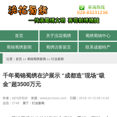
首页
关于浣花蜀绣
蜀绣蜀锦中心
蜀锦蜀绣新闻
蜀绣访客留言
联系成都特产
位置：
首页
>>
蜀锦蜀绣新闻
>>
行业新闻
千年蜀锦蜀绣在沪展示 “成都造”现场“吸
金”超3500万元
作者：
锦玛绣蜀绣
来源：
www.jinmaxiu.com
日期：
2018-10-12 09:14:40
点击：
2748
属于：
行业新闻