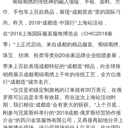
蜀锦蜀绣
的传统神韵融入项链、手链、面料、方
巾、手包等上百款商品，展现“成都质造”里的国际习
2018
尚。昨天，
“成都造·中国行”上海站活动，
2018
CHIC2018
在“
上海国际服装服饰博览会（
春
蜀锦蜀绣
季）”上正式启动。来自成都的精品服装、
、
20
余家品牌企业组团参展，
珠宝、丝绸、鞋类等类别
带来上百款表现成都特
征的“成都造”精品，向全球推
销商展示成都蜀锦蜀绣上千年的传统工艺，全方位推
行“成都造”城市名片。
30
“仅仅是初级定制旗袍的订单就有
万美元，在俄
罗斯可以说是非常有收获。而在这次上海站活动时
期，我们相信‘成都造’会有更大的斩获。”上个月底，
2018
刚参与完莫斯科举行的“
成都·俄罗斯经贸协作推
介会”的四川金笛服饰有限公司，又再接再励地分开上
海服博会现场。该公司现场担任人引见说，此次团队