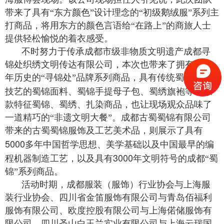
带来了具有“东方颜色”设计理念的“初级鹅绒服”系列主
打商品，将用东方的颜色言语给“在路上”的商旅人士
提供轻松愉悦的着衣感受。
不时努力于传承成都市级非物质文明遗产成都寻
锦处织绣文明传达有限公司，本次也带来了拥有十余
年历史的“寻锦处”品牌系列商品，具有传统蜀锦制造
10
技艺的蜀锦面料、蜀锦手提母子包、蜀绣旗袍等
余
款特征蜀锦、蜀绣、扎染商品，也让现场观众品味了
一道精巧的“非遗文明大餐”。成都古蜀蜀锦有限公司
带来的古蜀蜀锦服饰及工艺美术品，则展示了具有
5000
多年中国哲学思想、美学基础以及中国最早的编
3000
程机器制造工艺，以及具有
年文明符号的成都“蜀
锦”系列商品。
活动时期，成都服装（服饰）行业协会与上海服
装行业协会、四川省金笛服饰有限公司与青岛佰福利
服饰有限公司、欧度控股有限公司与上海偌储服饰有
限公司、四川圣山白玉兰实业有限公司与上海云瑞国