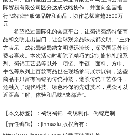
际贸易有限公司区分达成战略协作，并面向全国推
3500
行“成都造”服饰品牌和商品，协作总额逾越
万
元。
“希望经过国际化的会展平台，让蜀锦蜀绣特征商
品和文明走出国门，让全球观众品味成都文明。”主办
蜀锦蜀绣
方表示，成都
文明源远流长，深受国际外消
费者喜欢。本次活动时期除了精巧的定制旗袍礼服系
列、蜀锦工艺品等以外，项链、手链、面料、方巾、
手包等系列上百款商品也在现场参与展示展销，这些
商品不只富有蜀锦的传统神韵，遵照传统工艺条件，
还融入了现代科技、绿色环保的先进技术，观众可以
近距离了解、体验和品味“成都造”。
【
本文标签
】：
蜀绣蜀锦
蜀绣制作
蜀锦定制
责任编辑
：
jinmaxiu
版权所有：
【
】