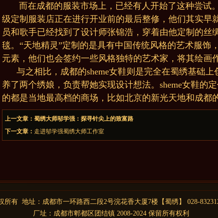
而在成都的服装市场上，已经有人开始了这种尝试。成
级定制服装店正在进行开业前的最后整修，他们其实早
员和歌手已经找到了设计师张锦浩，穿着由他定制的丝
毯。“天地精灵”定制的是具有中国传统风格的艺术服饰
元素，他们也会签约一些风格独特的艺术家，将其绘画
与之相比，成都的sheme女鞋则是完全在蜀绣基础
养了两个绣娘，负责帮她实现设计想法。sheme女鞋的定价
的都是当地最高档的商场，比如北京的新光天地和成都
上一文章：
蜀绣大师邬学强：探寻针尖上的致富路
下一文章：
走进邬学强蜀绣大师工作室
权
所有 地
址：成
都市一环路西二段2号浣花香大厦7楼
【
蜀绣
】
028-83231
厂址：
成都
市
郫
都区团结镇 2008-2024 保留所有权利