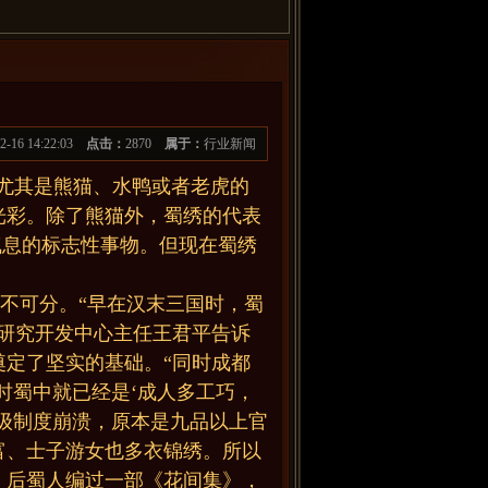
12-16 14:22:03
点击：
2870
属于：
行业新闻
尤其是熊猫、水鸭或者老虎的
光彩。除了熊猫外，蜀绣的代表
气息的标志性事物。但现在蜀绣
密不可分。“早在汉末三国时，蜀
研究开发中心主任王君平告诉
定了坚实的基础。“同时成都
时蜀中就已经是‘成人多工巧，
级制度崩溃，原本是九品以上官
富、士子游女也多衣锦绣。所以
，后蜀人编过一部《花间集》，