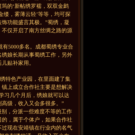
筠的‘新帖绣罗襦，双双金鹧
衣金缕，雾薄云轻’等等，均可探
饰功能盛言其极。”蜀绣，凝
，不仅开启了南方丝绸之路的源
有5000多名。成都蜀绣专业合
多名绣娘长期从事蜀绣工作，另外
活儿贴补家用。
蜀绣特色产业园，在里面建了集
，镇上成立合作社主要是想解决
学习几个月后，绣娘就可以达
高级，收入又会多很多。”
别，分派一些难度不等的工作
司的，属于个体户，如果合作社
不过现在安靖镇在行业内的名气