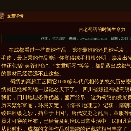
文章详情
古老蜀绣的时尚生命力
作者：
浣花蜀绣
来源：
www.scshuxiu.com
日期：
2018-
在成都看过一些蜀绣作品，觉得最难的还是绣毛发，
毛皮，最上乘的作品能让你觉得绒毛根根分明，焕发出
作还包括“芙蓉鲤鱼”、“文君听琴”等等，都是透出成都
的题材已经远远不止这些。
蜀绣的高超工艺同它1000多年代代相传的悠久历史
绣就已经和蜀锦一起驰名天下了。”四川省嫘祖蜀锦蜀绣
我们，四川地理条件优越，盛产丝帛，这为蜀绣的发展奠
历来繁华富丽，环境安定，《隋书·地理志》记载，隋朝
绫锦雕缕之妙，殆牟于上国’。唐代安史之乱后，章服等
员才可穿的丝布，已经普及到庶民日常生活中，民间凡
从那时起，成都的文学作品对蜀绣的记载就相当丰富了