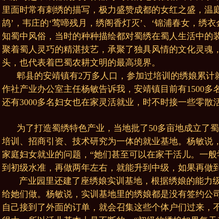
里面时常有刺绣的描写，极力盛赞成都的女红之盛，温庭
鸪’，韦庄的‘莺啼残月，绣阁香灯灭’、‘锦浦春女，绣
知蜀中风俗，当时的种种描绘都对蜀绣在蜀人生活中的装
聚着蜀人灵巧的精湛技艺，承聚了独具风情的文化灵魂
头，也代表着巴蜀农耕文明的最高境界。
郫县的安靖镇有2万多人口，参加过培训的绣娘累计就
作社产业办公室主任杨敏告诉我，安靖镇目前有1500
还有3000多名妇女也在家灵活就业，时不时接一些零散
为了打造蜀绣特色产业，当地批了50多亩地成立了
培训、招商引资、技术研究为一体的就业基地。杨敏说
家庭妇女就业的问题，“她们甚至可以在家干活儿。一般
到初级水准，再做两年左右，就能升到中级，如果再做到
产业园里还建了座绣娘实训基地，根据绣娘的能力级
给她们做。杨敏说，实训基地里的绣娘都是没有签约公
自己接到了外面的订单，就会召集这些个体户们过来，