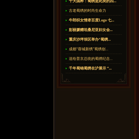
十大国粹：蜀绣是此类的四...
古老蜀绣的时尚生命力
牛郎织女情牵百度Logo 七...
彭丽媛赠坦桑尼亚妇女会...
重庆沙坪坝区举办“蜀绣...
成都“蓉城新绣”蜀绣创...
送给普京总统的蜀绣纪念...
千年蜀锦蜀绣在沪展示 “...