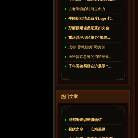
古老蜀绣的时尚生命力
牛郎织女情牵百度Logo 七...
彭丽媛赠坦桑尼亚妇女会...
重庆沙坪坝区举办“蜀绣...
成都“蓉城新绣”蜀绣创...
送给普京总统的蜀绣纪念...
千年蜀锦蜀绣在沪展示 “...
热门文章
成都蜀锦织绣博物馆
蜀绣之乡——安靖蜀绣